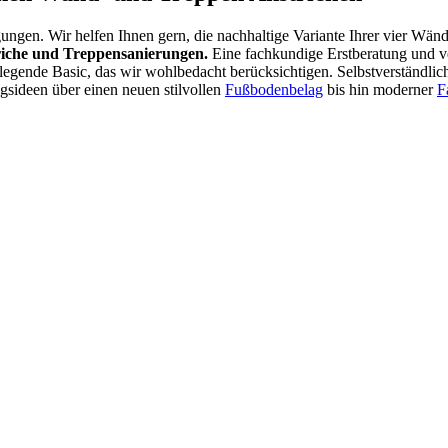
gungen. Wir helfen Ihnen gern, die nachhaltige Variante Ihrer vier Wän
riche und Treppensanierungen.
Eine fachkundige Erstberatung und v
gende Basic, das wir wohlbedacht berücksichtigen. Selbstverständlich 
ngsideen über einen neuen stilvollen
Fußbodenbelag
bis hin moderner
F